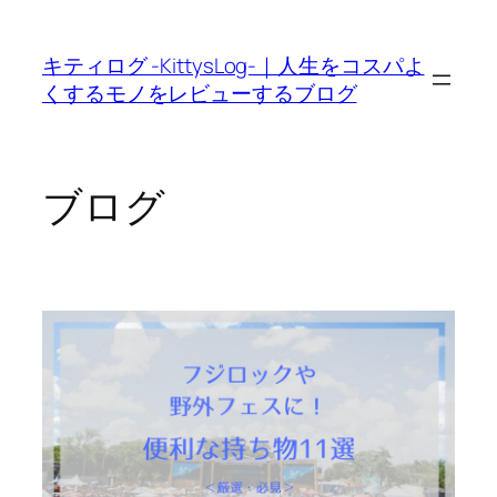
内
容
キティログ -KittysLog-｜人生をコスパよ
を
くするモノをレビューするブログ
ス
キ
ッ
プ
ブログ