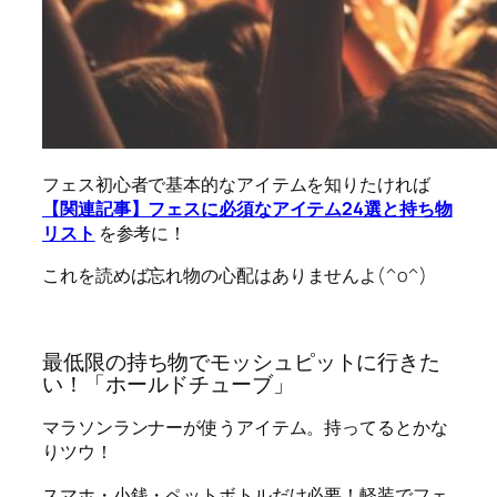
フェス初心者で基本的なアイテムを知りたければ
【関連記事】フェスに必須なアイテム24選と持ち物
リスト
を参考に！
これを読めば
忘れ物の心配はありません
よ(^o^)
最低限の持ち物でモッシュピットに行きた
い！「ホールドチューブ」
マラソンランナーが使うアイテム。持ってるとかな
りツウ！
スマホ・小銭・ペットボトルだけ必要！
軽装でフェ