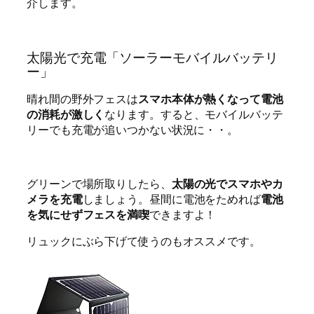
介
します。
太陽光で充電「ソーラーモバイルバッテリ
ー」
晴れ間の野外フェスは
スマホ本体が熱くなって電池
の消耗が激しく
なります。すると、モバイルバッテ
リーでも充電が追いつかない状況に・・。
グリーンで場所取りしたら、
太陽の光でスマホやカ
メラを充電
しましょう。昼間に電池をためれば
電池
を気にせずフェスを満喫
できますよ！
リュックにぶら下げて使うのもオススメです。