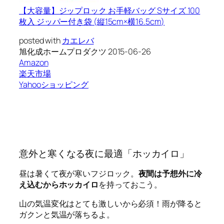
【大容量】ジップロック お手軽バッグ Sサイズ 100
枚入 ジッパー付き袋 (縦15cm×横16.5cm)
posted with
カエレバ
旭化成ホームプロダクツ 2015-06-26
Amazon
楽天市場
Yahooショッピング
意外と寒くなる夜に最適「ホッカイロ」
昼は暑くて夜が寒いフジロック。
夜間は予想外に冷
え込むからホッカイロ
を持っておこう。
山の気温変化はとても激しいから必須！雨が降ると
ガクンと気温が落ちるよ。