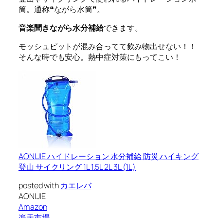
筒。通称❝
ながら水筒
❞。
音楽聞きながら水分補給
できます。
モッシュピットが混み合ってて飲み物出せない！！
そんな時でも安心。熱中症対策にもってこい！
AONIJIE ハイドレーション 水分補給 防災 ハイキング
登山 サイクリング 1L 1.5L 2L 3L (1L)
posted with
カエレバ
AONIJIE
Amazon
楽天市場