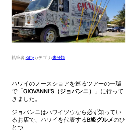
執筆者:
Kitty
カテゴリ:
未分類
ハワイのノースショアを巡るツアーの一環
で「
GIOVANNI’S（ジョバンニ）
」に行って
きました。
ジョバンニはハワイツウなら必ず知ってい
るお店で、ハワイを代表する
B級グルメ
のひ
とつ。