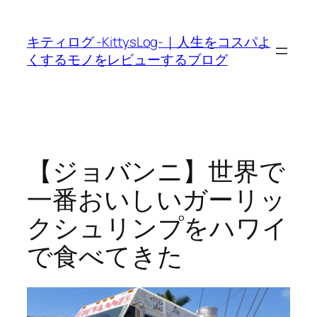
内
容
キティログ -KittysLog-｜人生をコスパよ
を
くするモノをレビューするブログ
ス
キ
ッ
プ
【ジョバンニ】世界で
一番おいしいガーリッ
クシュリンプをハワイ
で食べてきた