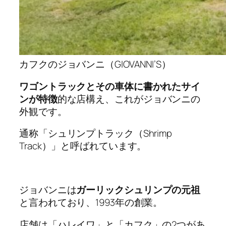
カフクのジョバンニ（GIOVANNI’S）
ワゴントラックとその車体に書かれたサイ
ンが特徴
的な店構え、これがジョバンニの
外観です。
通称「シュリンプトラック（Shrimp
Track）」と呼ばれています。
ジョバンニは
ガーリックシュリンプの元祖
と言われており、1993年の創業。
店舗は「ハレイワ」と「カフク」の2つがあ