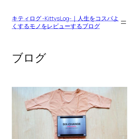
内
容
キティログ -KittysLog-｜人生をコスパよ
を
くするモノをレビューするブログ
ス
キ
ッ
プ
ブログ