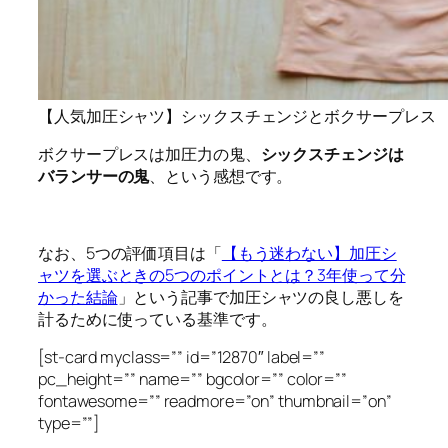
【人気加圧シャツ】シックスチェンジとボクサープレス
ボクサープレスは加圧力の鬼、
シックスチェンジは
バランサーの鬼
、という感想です。
なお、5つの評価項目は「
【もう迷わない】加圧シ
ャツを選ぶときの5つのポイントとは？3年使って分
かった結論
」という記事で加圧シャツの良し悪しを
計るために使っている基準です。
[st-card myclass=”” id=”12870″ label=””
pc_height=”” name=”” bgcolor=”” color=””
fontawesome=”” readmore=”on” thumbnail=”on”
type=””]