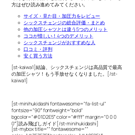
方はぜひ読み進めてみてください。
サイズ・見た目・加圧力をレビュー
シックスチェンジの総合評価・まとめ
他の加圧シャツとは違う5つのメリット
ココが惜しい！4つのデメリット
シックスチェンジがおすすめな人
口コミ・評判
安く買う方法
[st-kaiwa1]結論、シックスチェンジは高品質で最高
の加圧シャツ！もう手放せなくなりました。[/st-
kaiwa1]
[st-minihukidashi fontawesome=”fa-list-ul”
fontsize=”90″ fontweight=”bold”
bgcolor=”#01D2E5″ color=”#fff” margin=”0 0 0
0″]読み飛ばしガイド[/st-minihukidashi]
[st-mybox title=”” fontawesome=””