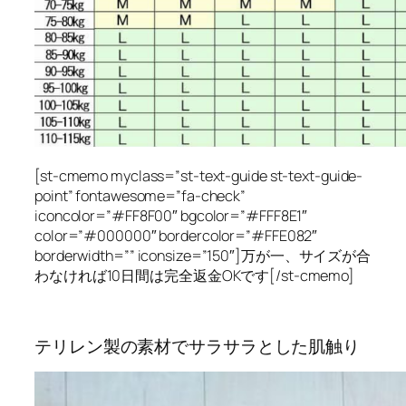
[st-cmemo myclass=”st-text-guide st-text-guide-
point” fontawesome=”fa-check”
iconcolor=”#FF8F00″ bgcolor=”#FFF8E1″
color=”#000000″ bordercolor=”#FFE082″
borderwidth=”” iconsize=”150″]万が一、サイズが合
わなければ10日間は
完全返金OK
です[/st-cmemo]
テリレン製の素材でサラサラとした肌触り