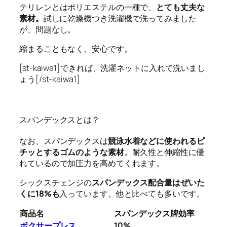
テリレンとはポリエステルの一種で、
とても丈夫な
素材。
試しに乾燥機つき洗濯機で洗ってみました
が、問題なし。
縮まることもなく、安心です。
[st-kaiwa1]できれば、洗濯ネットに入れて洗いまし
ょう[/st-kaiwa1]
スパンデックスとは？
なお、スパンデックスは
競泳水着などに使われるピ
チッとするゴムのような素材
。耐久性と伸縮性に優
れているので加圧力を高めてくれます。
シックスチェンジの
スパンデックス配合量はぜいた
くに18%も
入っています。他と比べても多いです。
商品名
スパンデックス牌効率
ボクサープレス
10%