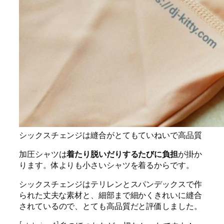
シックスチェンジは縫合がとてもていねいで高品質
加圧シャツは
着たり脱いだりするたびに負担
が掛か
ります。体よりも小さいシャツを着るからです。
シックスチェンジはテリレンとスパンデックスで作
られた
丈夫な素材
と、細部まで
細かくきれいに縫合
されている
ので、
とても高品質
だと評価しました。