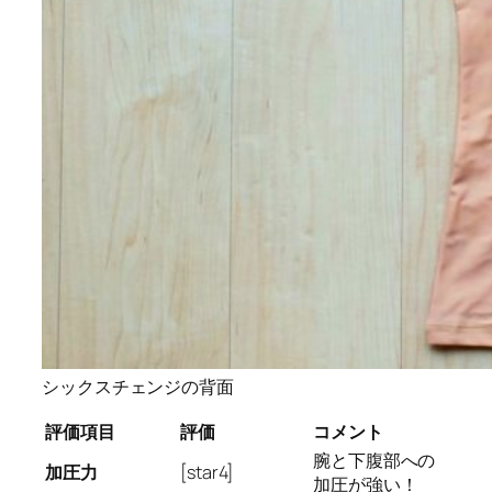
シックスチェンジの背面
評価項目
評価
コメント
腕と下腹部への
加圧力
[star4]
加圧が強い！