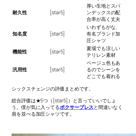
厚い生地とスパ
耐久性
[star5]
ンデックスの配
合率が高く丈夫
いわずもがな、
知名度
[star5]
有名ブランド加
圧シャツ
夏場でも涼しい
機能性
[star5]
テリレン素材
ベージュ色もあ
汎用性
[star5]
るのでシーンを
どこでも着れる
シックスチェンジの評価まとめです。
総合評価は★5つ（[star5]）と言っていいでしょ
う。僕が気に入ってる
ボクサープレス
と間違いなく
肩を並べる加圧シャツです。