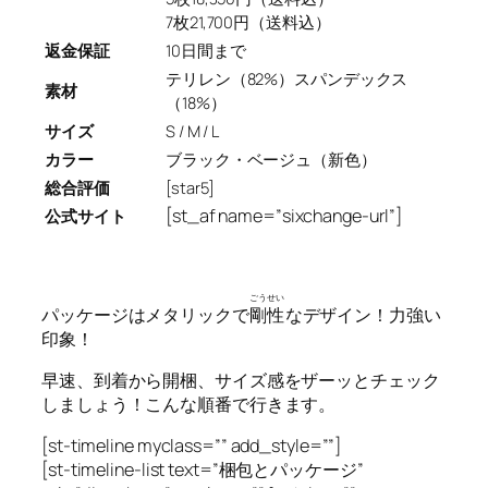
7枚21,700円（送料込）
返金保証
10日間まで
テリレン（82%）スパンデックス
素材
（18%）
サイズ
S / M / L
カラー
ブラック・ベージュ（新色）
総合評価
[star5]
[st_af name=”sixchange-url”]
公式サイト
ごうせい
パッケージはメタリックで
剛性
なデザイン！力強い
印象！
早速、到着から開梱、サイズ感をザーッとチェック
しましょう！こんな順番で行きます。
[st-timeline myclass=”” add_style=””]
[st-timeline-list text=”梱包とパッケージ”