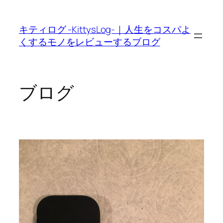
内
容
キティログ -KittysLog-｜人生をコスパよ
を
くするモノをレビューするブログ
ス
キ
ッ
プ
ブログ